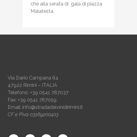
che alla serata di gala di piazza
Malatesta.
Via Dario Campana 64
47922 Rimini – ITALIA
Telefono: +39 0541 787037
Fax: +39 0541 787059
Email:
info@stradadeivinidirimini.it
CF e PIva 03169200403