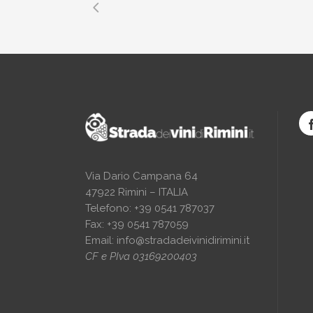
Via Dario Campana 64
47922 Rimini – ITALIA
Telefono: +39 0541 787037
Fax: +39 0541 787059
Email:
info@stradadeivinidirimini.it
CF e PIva 03169200403