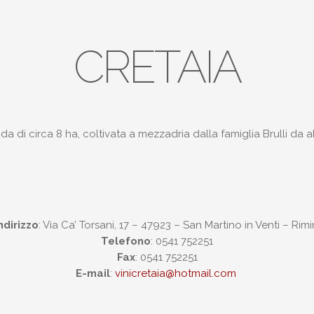
CRETAIA
a di circa 8 ha, coltivata a mezzadria dalla famiglia Brulli da a
ndirizzo
: Via Ca’ Torsani, 17 – 47923 – San Martino in Venti – Rimi
Telefono
: 0541 752251
Fax
: 0541 752251
E-mail
:
vinicretaia@hotmail.com