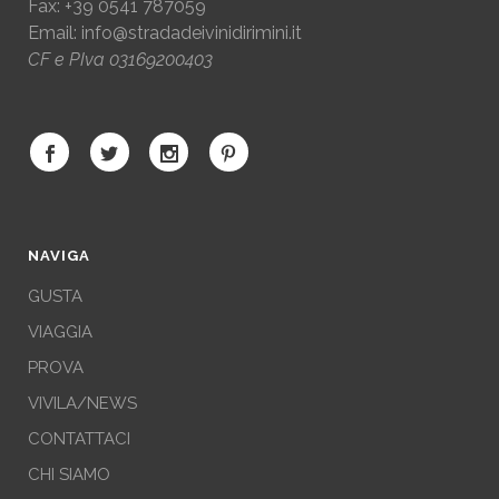
Fax: +39 0541 787059
Email:
info@stradadeivinidirimini.it
CF e PIva 03169200403
NAVIGA
GUSTA
VIAGGIA
PROVA
VIVILA/NEWS
CONTATTACI
CHI SIAMO