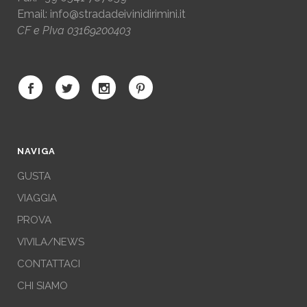
Email:
info@stradadeivinidirimini.it
CF e PIva 03169200403
NAVIGA
GUSTA
VIAGGIA
PROVA
VIVILA/NEWS
CONTATTACI
CHI SIAMO