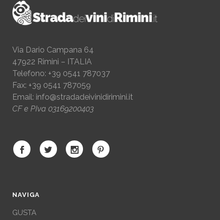
Via Dario Campana 64
47922 Rimini – ITALIA
Telefono: +39 0541 787037
Fax: +39 0541 787059
Email:
info@stradadeivinidirimini.it
CF e PIva 03169200403
NAVIGA
GUSTA