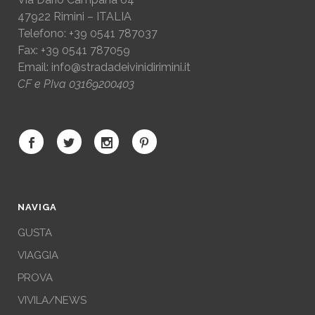
47922 Rimini – ITALIA
Telefono: +39 0541 787037
Fax: +39 0541 787059
Email:
info@stradadeivinidirimini.it
CF e PIva 03169200403
NAVIGA
GUSTA
VIAGGIA
PROVA
VIVILA/NEWS