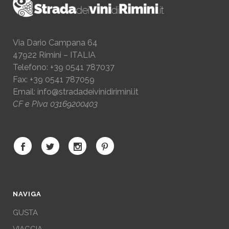
Via Dario Campana 64
47922 Rimini – ITALIA
Telefono: +39 0541 787037
Fax: +39 0541 787059
Email:
info@stradadeivinidirimini.it
CF e PIva 03169200403
NAVIGA
GUSTA
VIAGGIA