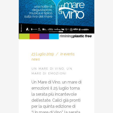
23 Luglio 2019
In
evento
,
news
UN MARE DI VINO, UN
MARE DI EMOZIONI
Un Mare di Vino, un mare di
emozioni: il 25 luglio torna
la serata più incantevole
dell’estate. Calici già pronti
per la quinta edizione di
“Un mare di Vino”, la serata