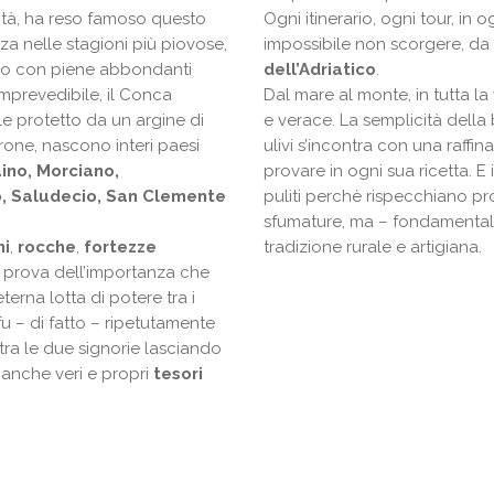
ichità, ha reso famoso questo
Ogni itinerario, ogni tour, i
nza nelle stagioni più piovose,
impossibile non scorgere, da 
no con piene abbondanti
dell’Adriatico
.
mprevedibile, il Conca
Dal mare al monte, in tutta la
le protetto da un argine di
e verace. La semplicità della 
rone, nascono interi paesi
ulivi s’incontra con una raff
no, Morciano,
provare in ogni sua ricetta. E 
, Saludecio, San Clemente
puliti perchè rispecchiano pro
sfumature, ma – fondamental
ni
,
rocche
,
fortezze
tradizione rurale e artigiana.
 prova dell’importanza che
terna lotta di potere tra i
 fu – di fatto – ripetutamente
tra le due signorie lasciando
 anche veri e propri
tesori