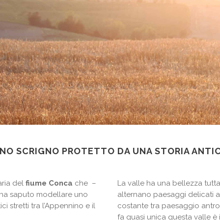
NO SCRIGNO PROTETTO DA UNA STORIA ANTI
aria del
fiume Conca
che –
La valle ha una bellezza tutta
 ha saputo modellare uno
alternano paesaggi delicati a
i stretti tra l’Appennino e il
costante tra paesaggio antrop
fa quasi unica questa valle è