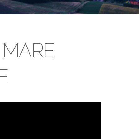
 MARE
E