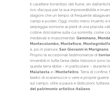
Il carattere torrentizio del fiume, sin dall’ant
rivo d’acqua per la sua imprevedibilità e irrue
stagioni che un tempo di frequente allagava
campi e poderi. Oggi, molto meno irruento e i
serpeggia sornione ai piedi di una placida val
colline dolcissime sulla cui sommità, come co
medievali e rinascimentali:
Gemmano, Mondai
Montecolombo, Montefiore, Montegridolfo
e, più in pianura,
San Giovanni in Marignano
.
Proprio le eccezionali testimonianze di
torrio
rinvenibili in tutta l’area della
Valconca
sono la
questa terra ebbe – in particolare – durante l’e
Malatesta
e i
Montefeltro
. Terra di confine,
teatro di scaramucce o vere e proprie guerre 
sul campo, oltre a paura e distruzioni, tuttavia
del patrimonio artistico italiano
.