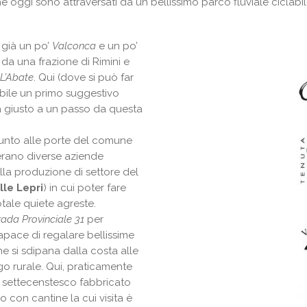
e oggi sono attraversati da un bellissimo parco fluviale ciclabil
– già un po’
Valconca
e un po’
da una frazione di Rimini e
L’Abate
. Qui (dove si può far
ibile un primo suggestivo
ia giusto a un passo da questa
unto alle porte del comune
operano diverse aziende
lla produzione di settore del
lle Lepri
) in cui poter fare
tale quiete agreste.
rada Provinciale 31
per
apace di regalare bellissime
e si sdipana dalla costa alle
o rurale. Qui, praticamente
al settecenstesco fabbricato
o con cantine la cui visita è