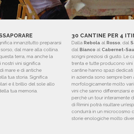
ASSAPORARE
30 CANTINE PER 4 IT
gnifica innanzitutto prepararsi
Dalla
Rebola
al
Rosso
, dal
S
sorso, dal mare alla collina.
dal
Bianco
al
Cabernet-Sau
i questa terra, ma anche la
scrigni preziosi di gusto. Le ca
ostri vini significa
trenta e tutte producono vini 
 di mare e di antiche
cantine hanno spazi dedicati 
la tua storia. Significa
in azienda sono sempre ben ac
ari e il brillio del sole allo
morfologicamente molto vario
e della tua memoria.
vini che sanno differenziarsi
perchè un tour interamente de
di Rimini potrà risultare un’e
condurrà in un microcosmo di s
storie enologiche molto divers