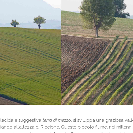
lacida e suggestiva
terra di mezzo
, si sviluppa una graziosa val
ciando all’altezza di Riccione. Questo piccolo fiume, nei millenni