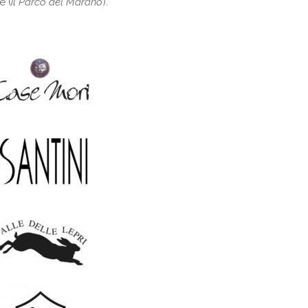
e (
il Parco del Marano
).