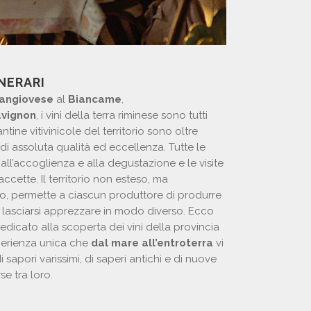
INERARI
angiovese
al
Biancame
,
vignon
, i vini della terra riminese sono tutti
ntine vitivinicole del territorio sono oltre
di assoluta qualità ed eccellenza. Tutte le
all’accoglienza e alla degustazione e le visite
cette. Il territorio non esteso, ma
, permette a ciascun produttore di produrre
 e lasciarsi apprezzare in modo diverso. Ecco
dicato alla scoperta dei vini della provincia
sperienza unica che
dal mare all’entroterra
vi
apori varissimi, di saperi antichi e di nuove
e tra loro.