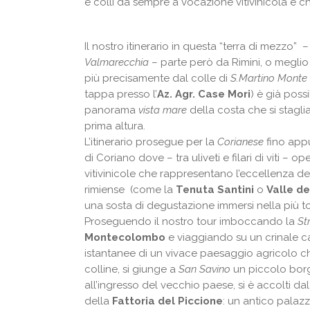
e colli da sempre a vocazione vitivinicola e ch
Il nostro itinerario in questa “terra di mezzo” 
Valmarecchia
– parte però da Rimini, o meglio 
più precisamente dal colle di
S.Martino Monte 
tappa presso l’
Az. Agr. Case Mori
) è già poss
panorama
vista mare
della costa che si stagl
prima altura.
L’itinerario prosegue per la
Corianese
fino app
di Coriano dove – tra uliveti e filari di viti – 
vitivinicole che rappresentano l’eccellenza de
rimiense (come la
Tenuta Santini
o
Valle de
una sosta di degustazione immersi nella più to
Proseguendo il nostro tour imboccando la
St
Montecolombo
e viaggiando su un crinale c
istantanee di un vivace paesaggio agricolo ch
colline, si giunge a
San Savino
un piccolo borg
all’ingresso del vecchio paese, si è accolti d
della
Fattoria del Piccione
: un antico palazz