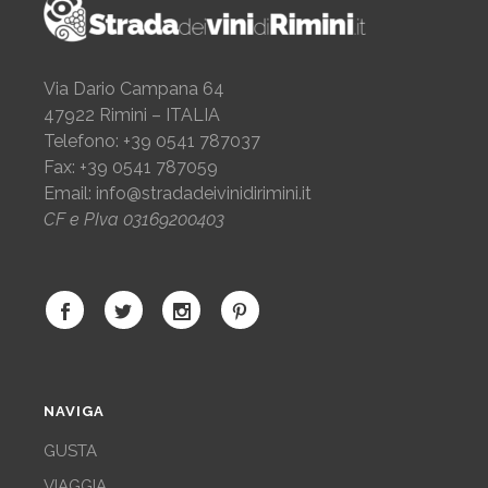
Via Dario Campana 64
47922 Rimini – ITALIA
Telefono: +39 0541 787037
Fax: +39 0541 787059
Email:
info@stradadeivinidirimini.it
CF e PIva 03169200403
NAVIGA
GUSTA
VIAGGIA