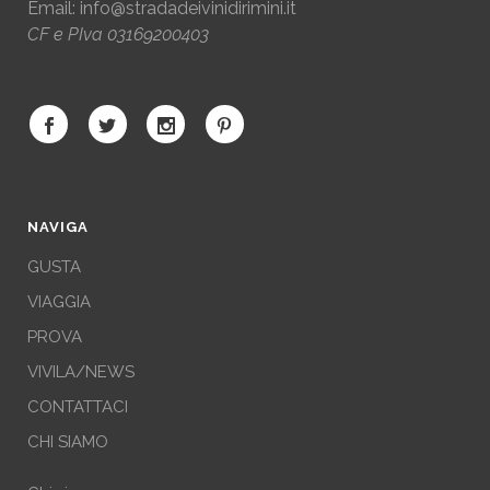
Email:
info@stradadeivinidirimini.it
CF e PIva 03169200403
NAVIGA
GUSTA
VIAGGIA
PROVA
VIVILA/NEWS
CONTATTACI
CHI SIAMO