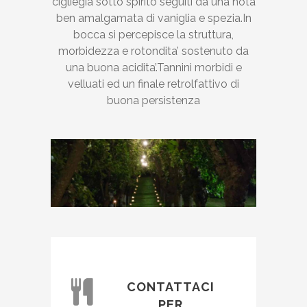
cigliegia sotto spirito seguiti da una nota
ben amalgamata di vaniglia e spezia.In
bocca si percepisce la struttura,
morbidezza e rotondita’ sostenuto da
una buona acidita’.Tannini morbidi e
velluati ed un finale retrolfattivo di
buona persistenza
CONTATTACI
PER