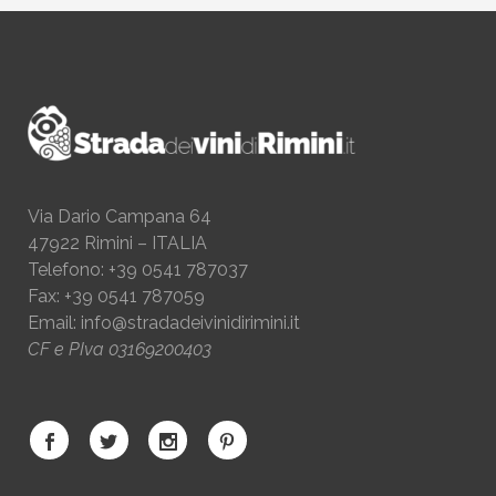
Via Dario Campana 64
47922 Rimini – ITALIA
Telefono: +39 0541 787037
Fax: +39 0541 787059
Email:
info@stradadeivinidirimini.it
CF e PIva 03169200403