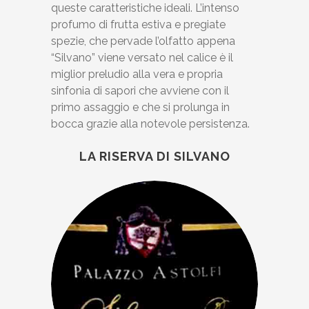
queste caratteristiche ideali. L’intenso
profumo di frutta estiva e pregiate
spezie, che pervade l’olfatto appena
“Silvano” viene versato nel calice è il
miglior preludio alla vera e propria
sinfonia di sapori che avviene con il
primo assaggio e che si prolunga in
bocca grazie alla notevole persistenza.
LA RISERVA DI SILVANO