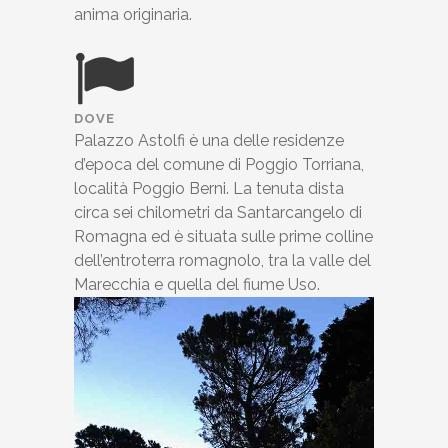
anima originaria.
DOVE
Palazzo Astolfi è una delle residenze
d’epoca del comune di Poggio Torriana,
località Poggio Berni. La tenuta dista
circa sei chilometri da Santarcangelo di
Romagna ed è situata sulle prime colline
dell’entroterra romagnolo, tra la valle del
Marecchia e quella del fiume Uso.