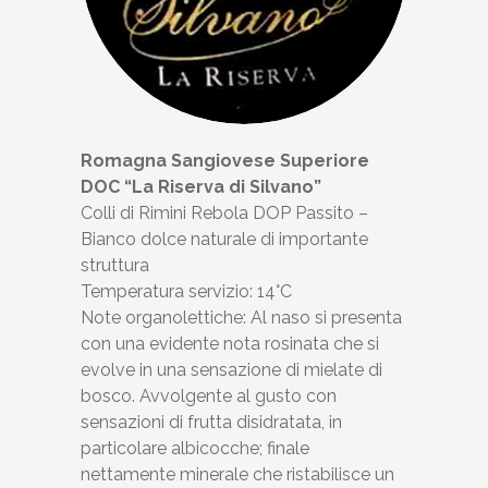
Romagna Sangiovese Superiore
DOC “La Riserva di Silvano”
Colli di Rimini Rebola DOP Passito –
Bianco dolce naturale di importante
struttura
Temperatura servizio: 14°C
Note organolettiche: Al naso si presenta
con una evidente nota rosinata che si
evolve in una sensazione di mielate di
bosco. Avvolgente al gusto con
sensazioni di frutta disidratata, in
particolare albicocche; finale
nettamente minerale che ristabilisce un