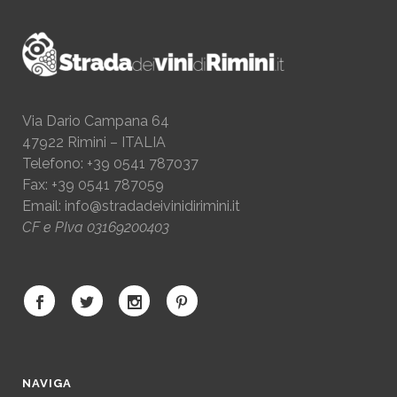
Via Dario Campana 64
47922 Rimini – ITALIA
Telefono: +39 0541 787037
Fax: +39 0541 787059
Email:
info@stradadeivinidirimini.it
CF e PIva 03169200403
NAVIGA