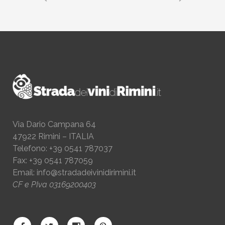
Via Dario Campana 64
47922 Rimini – ITALIA
Telefono: +39 0541 787037
Fax: +39 0541 787059
Email:
info@stradadeivinidirimini.it
CF e PIva 03169200403