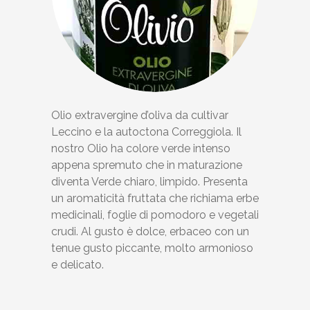
Olio extravergine d’oliva da cultivar
Leccino e la autoctona Correggiola. Il
nostro Olio ha colore verde intenso
appena spremuto che in maturazione
diventa Verde chiaro, limpido. Presenta
un aromaticità fruttata che richiama erbe
medicinali, foglie di pomodoro e vegetali
crudi. Al gusto è dolce, erbaceo con un
tenue gusto piccante, molto armonioso
e delicato.