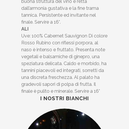
buona struttura del vino è retta
dall’armonia gustativa e la fine trama
tannica. Persistente ed invitante nel
finale. Servire a 16°.
ALI
Uve: 100% Cabernet Sauvignon Di colore
Rosso Rubino con riflessi porpora, al
naso è intenso e fruttato. Presenta note
vegetali e balsamiche di ginepro, una
speziatura delicata. Caldo e morbido, ha
tannini piacevoli ed integrati, sorretti da
una discreta freschezza. Al palato ha
gradevoli sapori di polpa di frutta. Il
finale è pulito e minerale. Servire a 16°
I NOSTRI BIANCHI