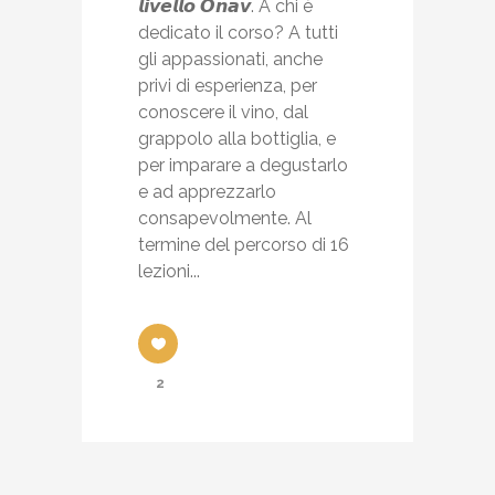
𝙡𝙞𝙫𝙚𝙡𝙡𝙤 𝙊𝙣𝙖𝙫. A chi è
dedicato il corso? A tutti
gli appassionati, anche
privi di esperienza, per
conoscere il vino, dal
grappolo alla bottiglia, e
per imparare a degustarlo
e ad apprezzarlo
consapevolmente. Al
termine del percorso di 16
lezioni...
2