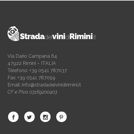
Via Dario Campana 64
47922 Rimini – ITALIA
Telefono: +39 0541 787037
Fax: +39 0541 787059
Email:
info@stradadeivinidirimini.it
CF e PIva 03169200403