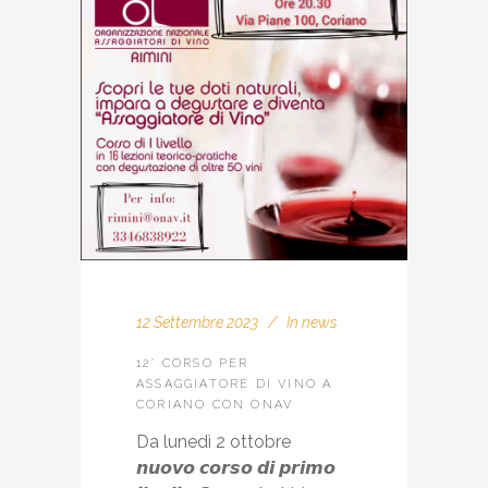
12 Settembre 2023
In
news
12° CORSO PER
ASSAGGIATORE DI VINO A
CORIANO CON ONAV
Da lunedì 2 ottobre
𝙣𝙪𝙤𝙫𝙤 𝙘𝙤𝙧𝙨𝙤 𝙙𝙞 𝙥𝙧𝙞𝙢𝙤