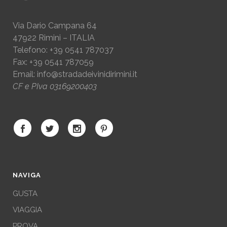
Via Dario Campana 64
47922 Rimini – ITALIA
Telefono: +39 0541 787037
Fax: +39 0541 787059
Email:
info@stradadeivinidirimini.it
CF e PIva 03169200403
NAVIGA
GUSTA
VIAGGIA
PROVA