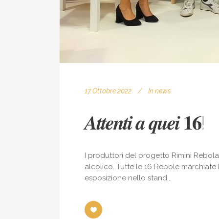
17 Ottobre 2022
In
news
𝑨𝒕𝒕𝒆𝒏𝒕𝒊 𝒂 𝒒𝒖𝒆𝒊 𝟏𝟔!
I produttori del progetto Rimini Rebola
alcolico. Tutte le 16 Rebole marchiate Ri
esposizione nello stand...