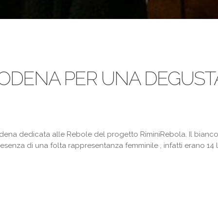
MODENA PER UNA DEGUST
na dedicata alle Rebole del progetto RiminiRebola. Il bianco 
resenza di una folta rappresentanza femminile , infatti erano 14 