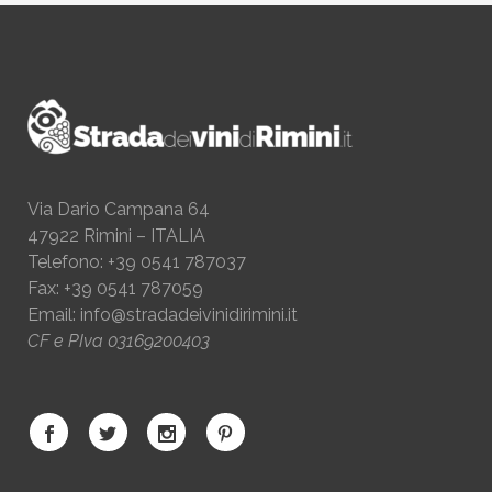
Via Dario Campana 64
47922 Rimini – ITALIA
Telefono: +39 0541 787037
Fax: +39 0541 787059
Email:
info@stradadeivinidirimini.it
CF e PIva 03169200403