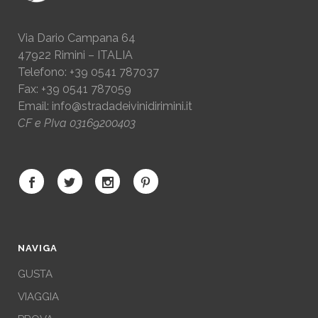
Via Dario Campana 64
47922 Rimini – ITALIA
Telefono: +39 0541 787037
Fax: +39 0541 787059
Email:
info@stradadeivinidirimini.it
CF e PIva 03169200403
NAVIGA
GUSTA
VIAGGIA