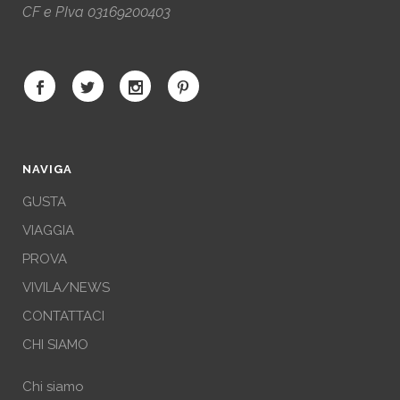
CF e PIva 03169200403
NAVIGA
GUSTA
VIAGGIA
PROVA
VIVILA/NEWS
CONTATTACI
CHI SIAMO
Chi siamo