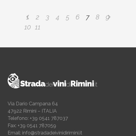
1
2
3
4
5
6
7
8
9
10
11
Via Dario Campana 64
47922 Rimini – ITALIA
Telefono: +39 0541 787037
Fax: +39 0541 787059
Email:
info@stradadeivinidirimini.it