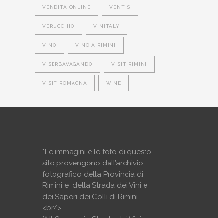
VENDITA ONLINE
VENTIS
VERUCCHIO
VINITALY
VINO
VINO A RIMINI
VISERBAVAGANDO
VISIT RIMINI
VISIT ROMAGNA
WINE
*Le immagini e le foto di questo
sito provengono dall’archivio
fotografico della Provincia di
Rimini e della Strada dei Vini e
dei Sapori dei Colli di Rimini
<br/>