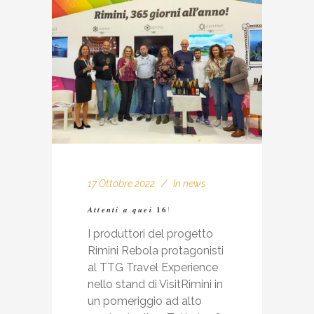
17 Ottobre 2022
In
news
𝑨𝒕𝒕𝒆𝒏𝒕𝒊 𝒂 𝒒𝒖𝒆𝒊 𝟏𝟔!
I produttori del progetto
Rimini Rebola protagonisti
al TTG Travel Experience
nello stand di VisitRimini in
un pomeriggio ad alto