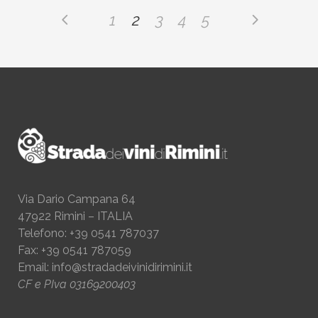
1
2
3
4
5
Via Dario Campana 64
47922 Rimini – ITALIA
Telefono: +39 0541 787037
Fax: +39 0541 787059
Email:
info@stradadeivinidirimini.it
CF e PIva 03169200403