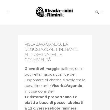
VISERBAVAGANDO, LA
DEGUSTAZIONE ITINERANTE
ALL’INSEGNA DELLA
CONVIVIALITÀ
Giovedì 26 maggio
dalle 19.00 in
poi, nella magica cornice del
lungomare di Viserba si svolgerà la
cena itinerante
ViserbaVagando
.
In cosa consiste?
12 ristoranti proporranno 12
piatti a base di pesce, abbinati
a 12 diverse rebole riminesi
. I