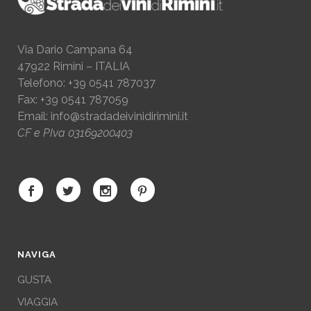
Via Dario Campana 64
47922 Rimini – ITALIA
Telefono: +39 0541 787037
Fax: +39 0541 787059
Email:
info@stradadeivinidirimini.it
CF e PIva 03169200403
NAVIGA
GUSTA
VIAGGIA