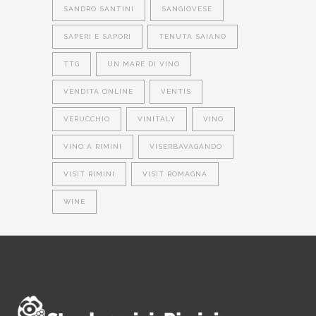
SANDRO SANTINI
SANGIOVESE
SAPERI E SAPORI
TENUTA SAIANO
TTG
UN MARE DI VINO
VENDITA ONLINE
VENTIS
VERUCCHIO
VINITALY
VINO
VINO A RIMINI
VISERBAVAGANDO
VISIT RIMINI
VISIT ROMAGNA
WINE