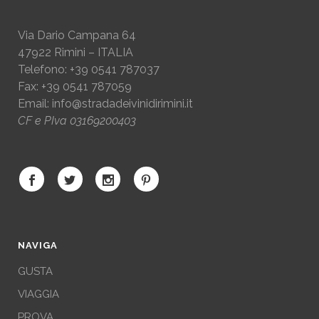
Via Dario Campana 64
47922 Rimini – ITALIA
Telefono: +39 0541 787037
Fax: +39 0541 787059
Email:
info@stradadeivinidirimini.it
CF e PIva 03169200403
NAVIGA
GUSTA
VIAGGIA
PROVA