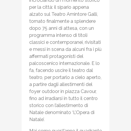
incrociando un momento storico
per la città: il sipario appena
alzato sul Teatro Amintore Galli,
tornato finalmente a splendere
dopo 75 anni di attesa, con un
programma intenso di titoli
classici e contemporanei, rivisitati
e messi in scena da alcuni fra i più
affermati protagonisti del
palcoscenico internazionale. E lo
fa, facendo uscire il teatro dal
teatro, per portarlo a cielo aperto,
a partire dagli allestimenti del
foyer outdoor in piazza Cavour,
fino ad irradiarsi in tutto il centro
storico con l’allestimento di
Natale denominato ‘L’Opera di
Natale’.
Mai come quest’anno il quadrante