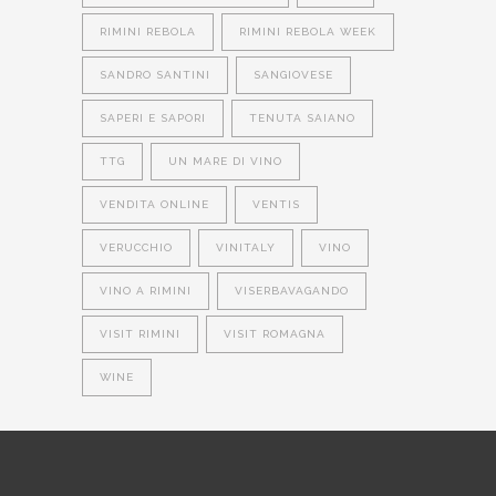
RIMINI REBOLA
RIMINI REBOLA WEEK
SANDRO SANTINI
SANGIOVESE
SAPERI E SAPORI
TENUTA SAIANO
TTG
UN MARE DI VINO
VENDITA ONLINE
VENTIS
VERUCCHIO
VINITALY
VINO
VINO A RIMINI
VISERBAVAGANDO
VISIT RIMINI
VISIT ROMAGNA
WINE