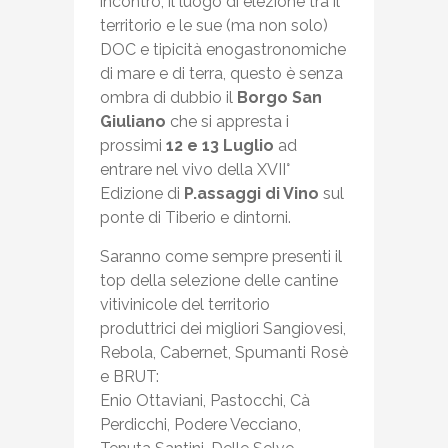
incontro, il luogo di elezione tra il
territorio e le sue (ma non solo)
DOC e tipicità enogastronomiche
di mare e di terra, questo è senza
ombra di dubbio il
Borgo San
Giuliano
che si appresta i
prossimi
12 e 13 Luglio
ad
entrare nel vivo della XVII°
Edizione di
P.assaggi di Vino
sul
ponte di Tiberio e dintorni.
Saranno come sempre presenti il
top della selezione delle cantine
vitivinicole del territorio
produttrici dei migliori Sangiovesi,
Rebola, Cabernet, Spumanti Rosè
e BRUT:
Enio Ottaviani, Pastocchi, Cà
Perdicchi, Podere Vecciano,