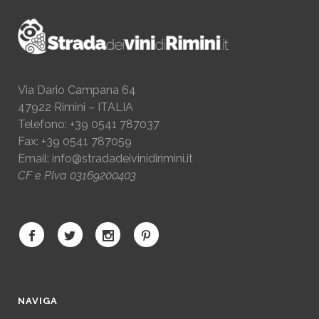
Via Dario Campana 64
47922 Rimini – ITALIA
Telefono: +39 0541 787037
Fax: +39 0541 787059
Email:
info@stradadeivinidirimini.it
CF e PIva 03169200403
NAVIGA