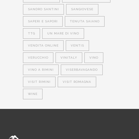
SANDRO SANTINI
SANGIOVESE
SAPERI E SAPORI
TENUTA SAIANO
TTG
UN MARE DI VINO
VENDITA ONLINE
VENTIS
VERUCCHIO
VINITALY
VINO
VINO A RIMINI
VISERBAVAGANDO
VISIT RIMINI
VISIT ROMAGNA
WINE