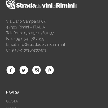
Via Dario Campana 64
47922 Rimini – ITALIA
Telefono: +39 0541 787037
Fax: +39 0541 787059
Email:
info@stradadeivinidirimini.it
CF e PIva 03169200403
NAVIGA
GUSTA