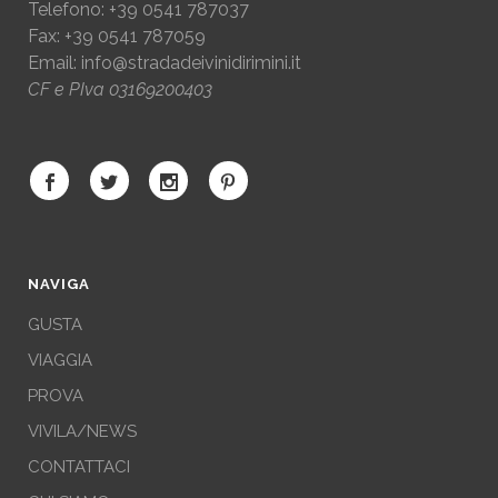
Telefono: +39 0541 787037
Fax: +39 0541 787059
Email:
info@stradadeivinidirimini.it
CF e PIva 03169200403
NAVIGA
GUSTA
VIAGGIA
PROVA
VIVILA/NEWS
CONTATTACI