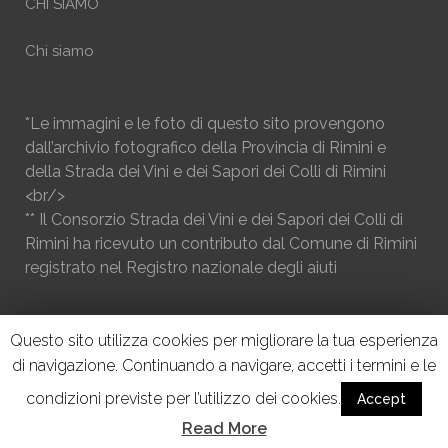
CHI SIAMO
Chi siamo
*Le immagini e le foto di questo sito provengono
dall’archivio fotografico della Provincia di Rimini e
della Strada dei Vini e dei Sapori dei Colli di Rimini
<br/>
** Il Consorzio Strada dei Vini e dei Sapori dei Colli di
Rimini ha ricevuto un contributo dal Comune di Rimini
registrato nel Registro nazionale degli aiuti
Questo sito utilizza cookies per migliorare la tua esperienza
di navigazione. Continuando a navigare, accetti i termini e le
condizioni previste per l’utilizzo dei cookies.
Accept
Read More
© Copyright Strada Dei Vini e dei Sapori dei Colli di Rimini 2017