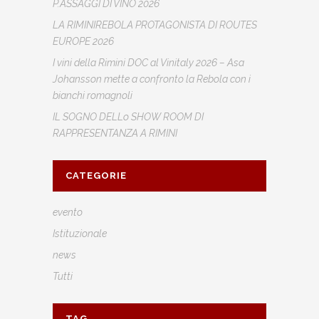
P.ASSAGGI DI VINO 2026
LA RIMINIREBOLA PROTAGONISTA DI ROUTES
EUROPE 2026
I vini della Rimini DOC al Vinitaly 2026 – Asa
Johansson mette a confronto la Rebola con i
bianchi romagnoli
IL SOGNO DELLo SHOW ROOM DI
RAPPRESENTANZA A RIMINI
CATEGORIE
evento
Istituzionale
news
Tutti
TAG