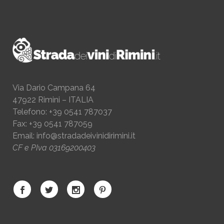
Via Dario Campana 64
47922 Rimini – ITALIA
Telefono: +39 0541 787037
Fax: +39 0541 787059
Email:
info@stradadeivinidirimini.it
CF e PIva 03169200403