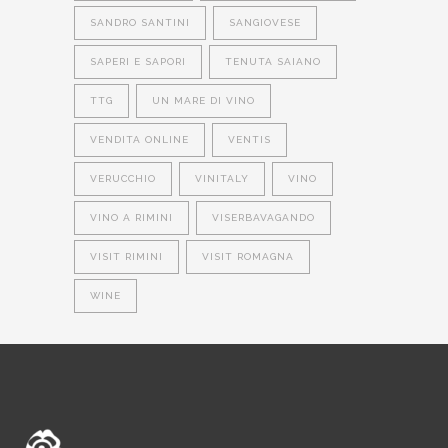
SANDRO SANTINI
SANGIOVESE
SAPERI E SAPORI
TENUTA SAIANO
TTG
UN MARE DI VINO
VENDITA ONLINE
VENTIS
VERUCCHIO
VINITALY
VINO
VINO A RIMINI
VISERBAVAGANDO
VISIT RIMINI
VISIT ROMAGNA
WINE